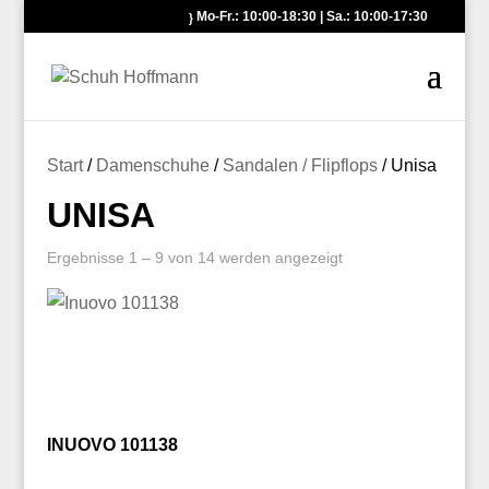
Mo-Fr.: 10:00-18:30 | Sa.: 10:00-17:30
Start
/
Damenschuhe
/
Sandalen / Flipflops
/ Unisa
UNISA
Ergebnisse 1 – 9 von 14 werden angezeigt
INUOVO 101138