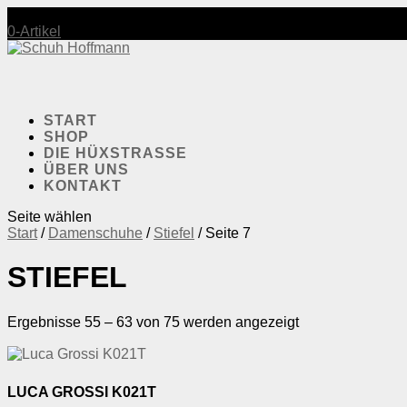
Mo-Fr.: 10:00-18:30 | Sa.: 10:00-17:30
0-Artikel
START
SHOP
DIE HÜXSTRASSE
ÜBER UNS
KONTAKT
Seite wählen
Start
/
Damenschuhe
/
Stiefel
/ Seite 7
STIEFEL
Ergebnisse 55 – 63 von 75 werden angezeigt
LUCA GROSSI K021T