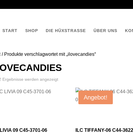
START
SHOP
DIE HÜXSTRASSE
ÜBER UNS
KO
t
/ Produkte verschlagwortet mit „ilovecandies“
LOVECANDIES
 2 Ergebnisse werden angezeigt
Angebot!
 LIVIA 09 C45-3701-06
ILC TIFFANY-06 C44-3622