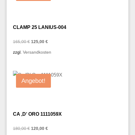
CLAMP 25 LANIUS-004
Ursprünglicher
Aktueller
165,00
€
125,00
€
Preis
Preis
zzgl.
Versandkosten
war:
ist:
165,00 €
125,00 €.
Angebot!
CA ‚D‘ ORO 1111059X
Ursprünglicher
Aktueller
180,00
€
120,00
€
Preis
Preis