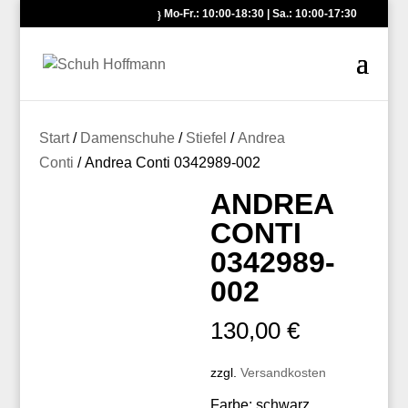
Mo-Fr.: 10:00-18:30 | Sa.: 10:00-17:30
Start
/
Damenschuhe
/
Stiefel
/
Andrea
Conti
/ Andrea Conti 0342989-002
ANDREA
CONTI
0342989-
002
130,00
€
zzgl.
Versandkosten
Farbe: schwarz