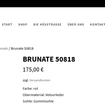
START
SHOP
DIE HÜXSTRASSE
ÜBER UNS
KONTAK
unate
/ Brunate 50818
BRUNATE 50818
175,00
€
zzgl.
Versandkosten
Farbe: rot
Obermaterial: Velourleder
Sohle: Gummisohle