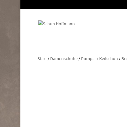
Start
/
Damenschuhe
/
Pumps- / Keilschuh
/
Br