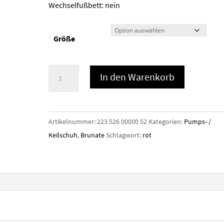
Wechselfußbett: nein
Größe
Brunate
In den Warenkorb
50818
Menge
Artikelnummer:
223 526 00000 52
Kategorien:
Pumps- /
Keilschuh
,
Brunate
Schlagwort:
rot