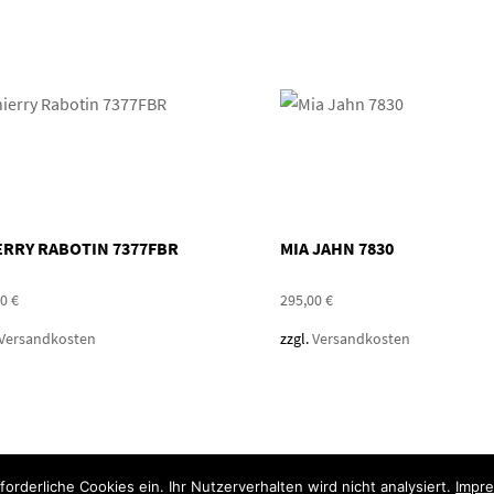
ERRY RABOTIN 7377FBR
MIA JAHN 7830
00
€
295,00
€
Versandkosten
zzgl.
Versandkosten
orderliche Cookies ein. Ihr Nutzerverhalten wird nicht analysiert.
Impr