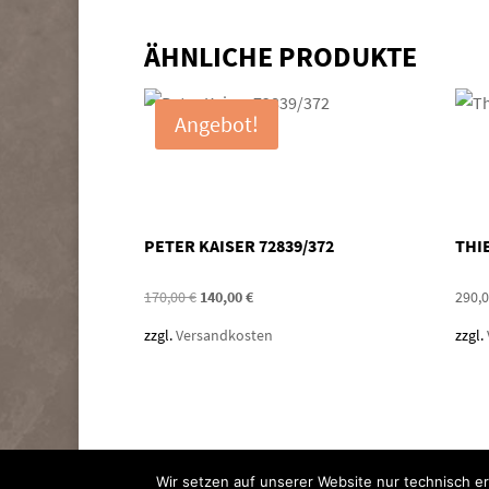
ÄHNLICHE PRODUKTE
Angebot!
PETER KAISER 72839/372
THI
Ursprünglicher
Aktueller
170,00
€
140,00
€
290,
Preis
Preis
zzgl.
Versandkosten
zzgl.
war:
ist:
170,00 €
140,00 €.
Wir setzen auf unserer Website nur technisch erf