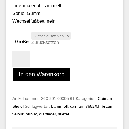
Innenmaterial: Lammfell
Sohle: Gummi
Wechselfußbett: nein
Größe
Zurücksetzen
Caiman
7652/M
Menge
In den Warenkorb
Artikelnummer:
260 301 00005 61
Kategorien:
Caiman
,
Stiefel
Schlagwörter:
Lammfell
,
caiman
,
7652/M
,
braun
,
velour
,
nubuk
,
glattleder
,
stiefel