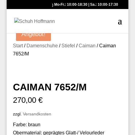
Mo-Fr.: 10:00-18:30 | Sa.: 10:00-17:30
Angebot!
Start
/
Damenschuhe
/
Stiefel
/
Caiman
/ Caiman
7652/M
CAIMAN 7652/M
270,00
€
zzgl.
Versandkosten
Farbe: braun
Obermaterial: geprägtes Glatt-/ Velourleder