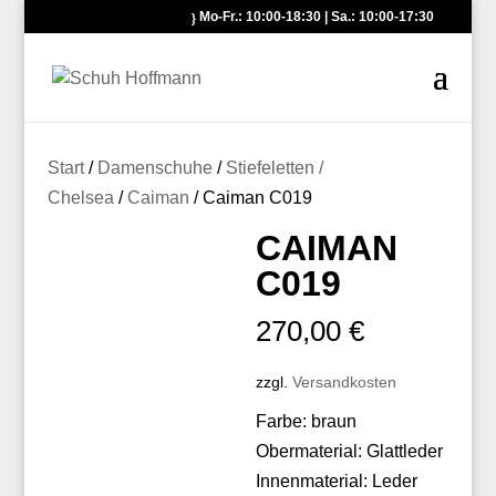
Mo-Fr.: 10:00-18:30 | Sa.: 10:00-17:30
Start
/
Damenschuhe
/
Stiefeletten /
Chelsea
/
Caiman
/ Caiman C019
CAIMAN
C019
270,00
€
zzgl.
Versandkosten
Farbe: braun
Obermaterial: Glattleder
Innenmaterial: Leder