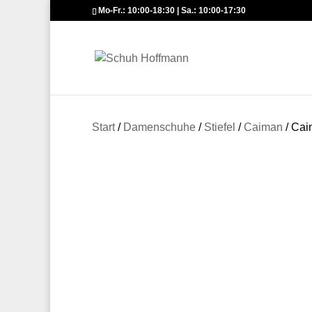
Mo-Fr.: 10:00-18:30 | Sa.: 10:00-17:30
Start
/
Damenschuhe
/
Stiefel
/
Caiman
/ Ca