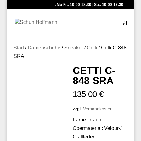
Mo-Fr.: 10:00-18:30 | Sa.: 10:00-17:30
Start
/
Damenschuhe
/
Sneaker
/
Cetti
/ Cetti C-848
SRA
CETTI C-
848 SRA
135,00
€
zzgl.
Versandkosten
Farbe: braun
Obermaterial: Velour-/
Glattleder