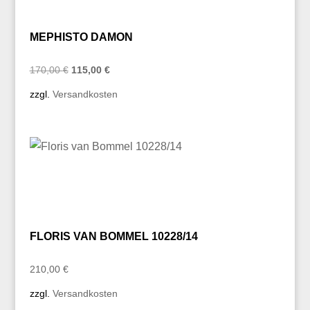
MEPHISTO DAMON
Ursprünglicher
Aktueller
170,00
€
115,00
€
Preis
Preis
zzgl.
Versandkosten
war:
ist:
170,00 €
115,00 €.
FLORIS VAN BOMMEL 10228/14
210,00
€
zzgl.
Versandkosten