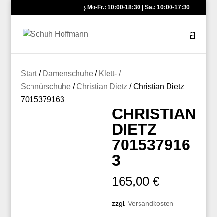
Mo-Fr.: 10:00-18:30 | Sa.: 10:00-17:30
Start
/
Damenschuhe
/
Klett- /
Schnürschuhe
/
Christian Dietz
/ Christian Dietz
7015379163
CHRISTIAN
DIETZ
701537916
3
165,00
€
zzgl.
Versandkosten