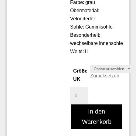
Farbe: grau
Obermaterial:
Velourleder
Sohle: Gummisohle
Besonderheit:
wechselbare Innensohle
Weite: H
Größe
Zurücksetzen
UK
Christian
Dietz
7015379163
In den
Menge
Warenkorb