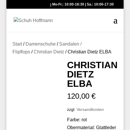
Mo-Fr.: 10:00-18:30 | Sa.: 10:00-17:30
Start
/
Damenschuhe
/
Sandalen /
Flipflops
/
Christian Dietz
/ Christian Dietz ELBA
CHRISTIAN
DIETZ
ELBA
120,00
€
zzgl.
Versandkosten
Farbe: rot
Obermaterial: Glattleder