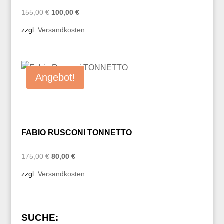
Ursprünglicher
Aktueller
155,00
€
100,00
€
Preis
Preis
zzgl.
Versandkosten
war:
ist:
155,00 €
100,00 €.
Angebot!
FABIO RUSCONI TONNETTO
Ursprünglicher
Aktueller
175,00
€
80,00
€
Preis
Preis
zzgl.
Versandkosten
war:
ist:
175,00 €
80,00 €.
SUCHE: