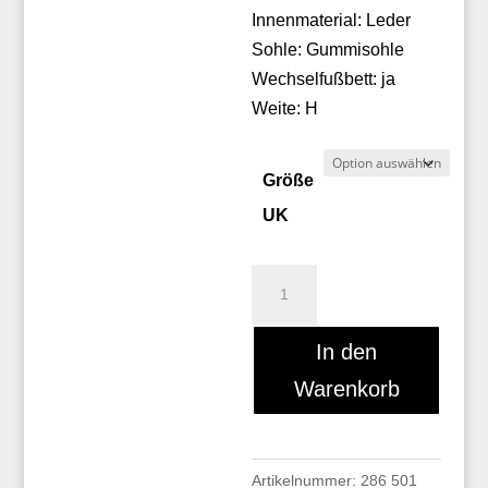
Innenmaterial: Leder
Sohle: Gummisohle
Wechselfußbett: ja
Weite: H
Größe
UK
Christian
Dietz
ELBA
In den
Menge
Warenkorb
Artikelnummer:
286 501