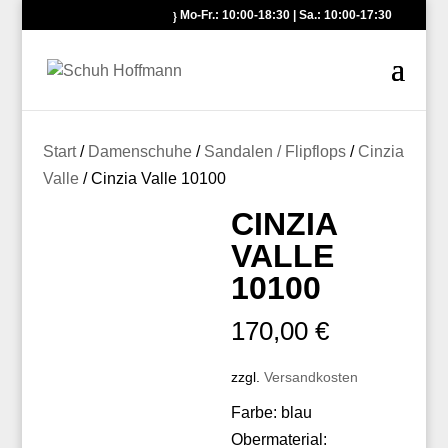
Mo-Fr.: 10:00-18:30 | Sa.: 10:00-17:30
Start
/
Damenschuhe
/
Sandalen / Flipflops
/
Cinzia
Valle
/ Cinzia Valle 10100
CINZIA
VALLE
10100
170,00
€
zzgl.
Versandkosten
Farbe: blau
Obermaterial: