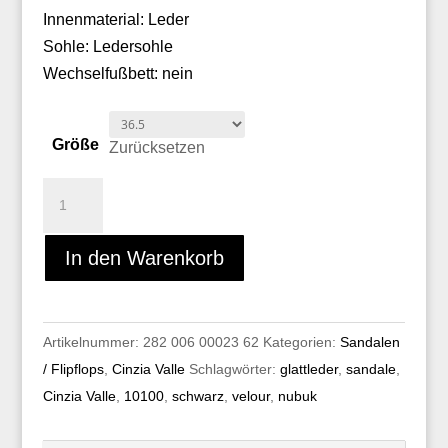
Innenmaterial: Leder
Sohle: Ledersohle
Wechselfußbett: nein
Größe
Zurücksetzen
Cinzia
Valle
10100
In den Warenkorb
Menge
Artikelnummer:
282 006 00023 62
Kategorien:
Sandalen
/ Flipflops
,
Cinzia Valle
Schlagwörter:
glattleder
,
sandale
,
Cinzia Valle
,
10100
,
schwarz
,
velour
,
nubuk