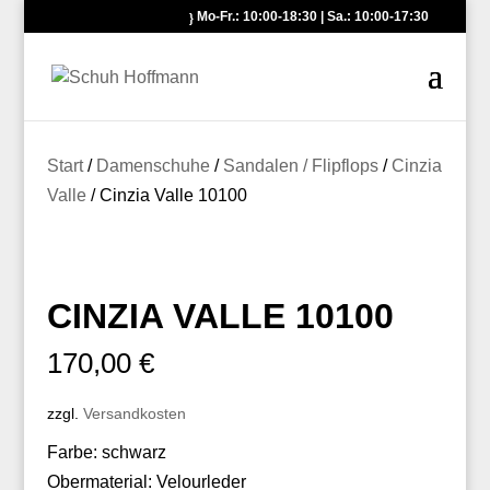
Mo-Fr.: 10:00-18:30 | Sa.: 10:00-17:30
Start
/
Damenschuhe
/
Sandalen / Flipflops
/
Cinzia
Valle
/ Cinzia Valle 10100
CINZIA VALLE 10100
170,00
€
zzgl.
Versandkosten
Farbe: schwarz
Obermaterial: Velourleder