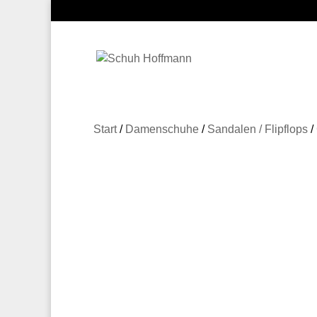
Start
/
Damenschuhe
/
Sandalen / Flipflops
/