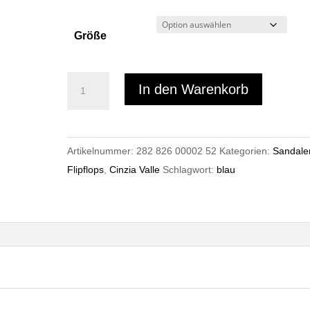
Größe
Cinzia
In den Warenkorb
Valle
8309
Menge
Artikelnummer:
282 826 00002 52
Kategorien:
Sandale
Flipflops
,
Cinzia Valle
Schlagwort:
blau