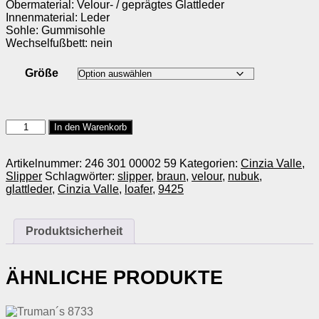
Obermaterial: Velour- / geprägtes Glattleder
Innenmaterial: Leder
Sohle: Gummisohle
Wechselfußbett: nein
Größe
Cinzia
In den Warenkorb
Valle
9425
Menge
Artikelnummer:
246 301 00002 59
Kategorien:
Cinzia Valle
,
Slipper
Schlagwörter:
slipper
,
braun
,
velour
,
nubuk
,
glattleder
,
Cinzia Valle
,
loafer
,
9425
Produktsicherheit
ÄHNLICHE PRODUKTE