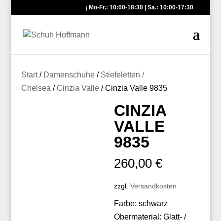
Mo-Fr.: 10:00-18:30 | Sa.: 10:00-17:30
Start
/
Damenschuhe
/
Stiefeletten /
Chelsea
/
Cinzia Valle
/ Cinzia Valle 9835
CINZIA
VALLE
9835
260,00
€
zzgl.
Versandkosten
Farbe: schwarz
Obermaterial: Glatt- /