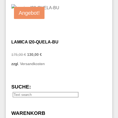
Angebot!
LAMICA I20-QUELA-BU
Ursprünglicher
Aktueller
175,00
€
130,00
€
Preis
Preis
zzgl.
Versandkosten
war:
ist:
175,00 €
130,00 €.
SUCHE:
WARENKORB