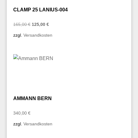
CLAMP 25 LANIUS-004
Ursprünglicher
Aktueller
165,00
€
125,00
€
Preis
Preis
zzgl.
Versandkosten
war:
ist:
165,00 €
125,00 €.
AMMANN BERN
340,00
€
zzgl.
Versandkosten