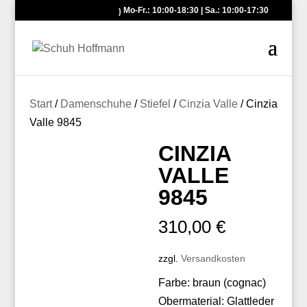
Mo-Fr.: 10:00-18:30 | Sa.: 10:00-17:30
Start
/
Damenschuhe
/
Stiefel
/
Cinzia Valle
/ Cinzia
Valle 9845
CINZIA
VALLE
9845
310,00
€
zzgl.
Versandkosten
Farbe: braun (cognac)
Obermaterial: Glattleder