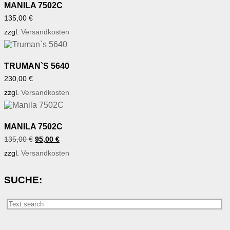
MANILA 7502C
135,00
€
zzgl.
Versandkosten
TRUMAN`S 5640
230,00
€
zzgl.
Versandkosten
MANILA 7502C
Ursprünglicher
Aktueller
135,00
€
95,00
€
Preis
Preis
zzgl.
Versandkosten
war:
ist:
135,00 €
95,00 €.
SUCHE: