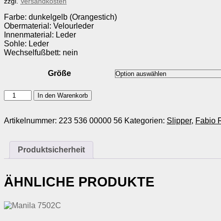
zzgl.
Versandkosten
Farbe: dunkelgelb (Orangestich)
Obermaterial: Velourleder
Innenmaterial: Leder
Sohle: Leder
Wechselfußbett: nein
Größe
Fabio
In den Warenkorb
Rusconi
S-
3584
Artikelnummer:
223 536 00000 56
Kategorien:
Slipper
,
Fabio 
Menge
Produktsicherheit
ÄHNLICHE PRODUKTE