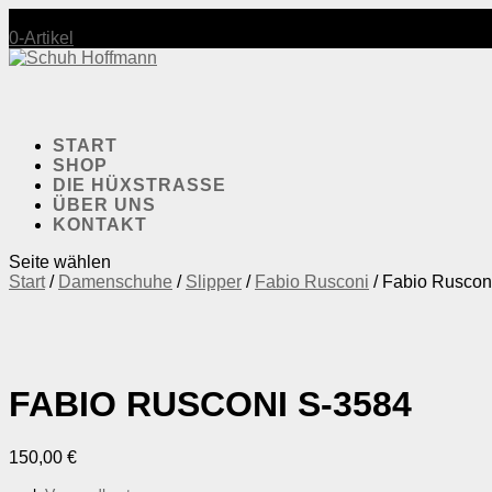
Mo-Fr.: 10:00-18:30 | Sa.: 10:00-17:30
0-Artikel
START
SHOP
DIE HÜXSTRASSE
ÜBER UNS
KONTAKT
Seite wählen
Start
/
Damenschuhe
/
Slipper
/
Fabio Rusconi
/ Fabio Ruscon
FABIO RUSCONI S-3584
150,00
€