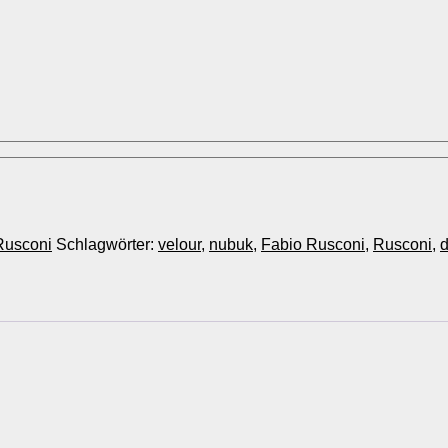
Rusconi
Schlagwörter:
velour
,
nubuk
,
Fabio Rusconi
,
Rusconi
,
d