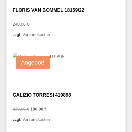
FLORIS VAN BOMMEL 18159/22
240,00
€
zzgl.
Versandkosten
Angebot!
GALIZIO TORRESI 419898
Ursprünglicher
Aktueller
230,00
€
180,00
€
Preis
Preis
zzgl.
Versandkosten
war:
ist:
230,00 €
180,00 €.