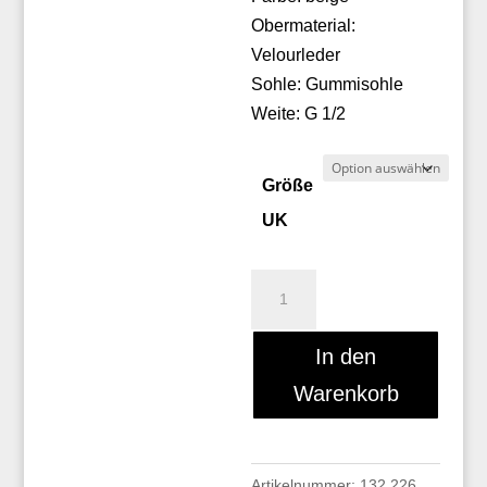
Obermaterial:
Velourleder
Sohle: Gummisohle
Weite: G 1/2
Größe
UK
Floris
van
Bommel
In den
18104/03
Warenkorb
Menge
Artikelnummer:
132 226