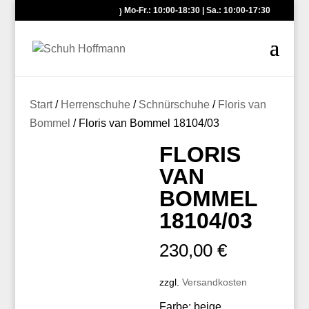
Mo-Fr.: 10:00-18:30 | Sa.: 10:00-17:30
Start
/
Herrenschuhe
/
Schnürschuhe
/
Floris van
Bommel
/ Floris van Bommel 18104/03
FLORIS
VAN
BOMMEL
18104/03
230,00
€
zzgl.
Versandkosten
Farbe: beige