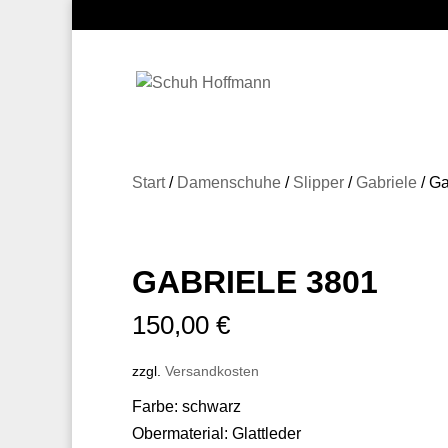
Start
/
Damenschuhe
/
Slipper
/
Gabriele
/ Ga
GABRIELE 3801
150,00
€
zzgl.
Versandkosten
Farbe: schwarz
Obermaterial: Glattleder