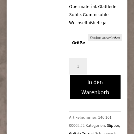
Obermaterial: Glattleder
Sohle: Gummisohle
Wechselfußbett: ja
Größe
Galizio
Torresi
418590
In den
Menge
Warenkorb
Artikelnummer:
146 101
00002 52
Kategorien:
Slipper
,
Galizio Torresi
Schlagwort: