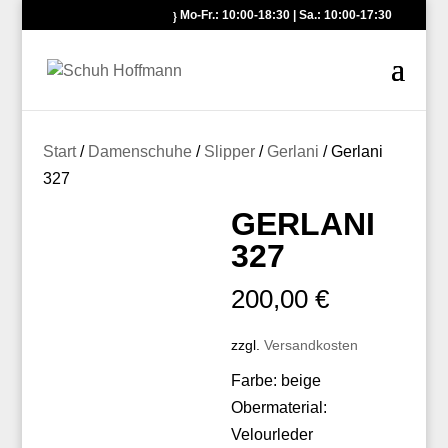
Mo-Fr.: 10:00-18:30 | Sa.: 10:00-17:30
Start
/
Damenschuhe
/
Slipper
/
Gerlani
/ Gerlani
327
GERLANI
327
200,00
€
zzgl.
Versandkosten
Farbe: beige
Obermaterial:
Velourleder