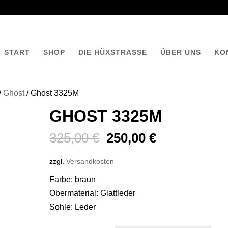
START
SHOP
DIE HÜXSTRASSE
ÜBER UNS
KO
/
Ghost
/ Ghost 3325M
GHOST 3325M
Ursprünglicher
Aktueller
325,00
€
250,00
€
Preis
Preis
zzgl.
Versandkosten
war:
ist:
325,00 €
250,00 €.
Farbe: braun
Obermaterial: Glattleder
Sohle: Leder