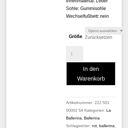
Innenmaterial: Leder
Sohle: Gummisohle
Wechselfußbett: nein
Größe
Zurücksetzen
La
Ballerina
125N
In den
Menge
Warenkorb
Artikelnummer:
222 501
00002 54
Kategorien:
La
Ballerina
,
Ballerina
Schlagwörter:
rot
,
ballerina
,