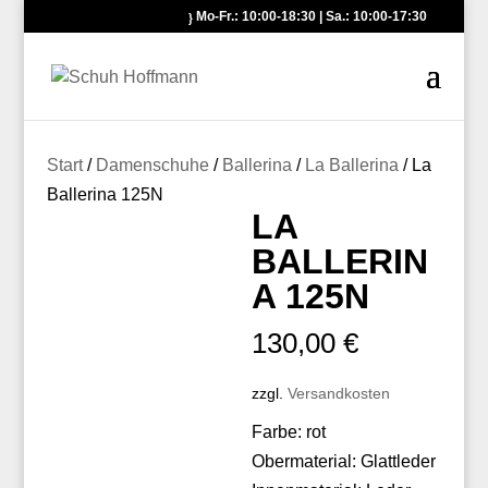
Mo-Fr.: 10:00-18:30 | Sa.: 10:00-17:30
Start
/
Damenschuhe
/
Ballerina
/
La Ballerina
/ La
Ballerina 125N
LA
BALLERIN
A 125N
130,00
€
zzgl.
Versandkosten
Farbe: rot
Obermaterial: Glattleder