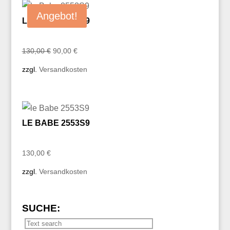
Angebot!
LE BABE 2553S9
Ursprünglicher
Aktueller
130,00
€
90,00
€
Preis
Preis
zzgl.
Versandkosten
war:
ist:
130,00 €
90,00 €.
LE BABE 2553S9
130,00
€
zzgl.
Versandkosten
SUCHE: