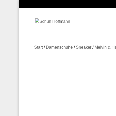
Start
/
Damenschuhe
/
Sneaker
/
Melvin & H