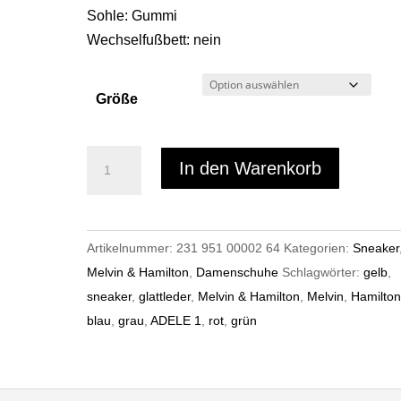
Sohle: Gummi
Wechselfußbett: nein
Größe
Melvin
In den Warenkorb
&
Hamilton
ADELE
Artikelnummer:
231 951 00002 64
Kategorien:
Sneaker
1
Melvin & Hamilton
,
Damenschuhe
Schlagwörter:
gelb
,
Menge
sneaker
,
glattleder
,
Melvin & Hamilton
,
Melvin
,
Hamilto
blau
,
grau
,
ADELE 1
,
rot
,
grün