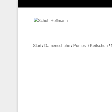
Start
/
Damenschuhe
/
Pumps- / Keilschuh
/