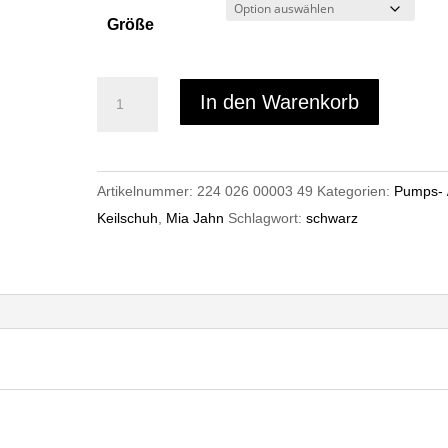
Größe
Mia
In den Warenkorb
Jahn
7830
Menge
Artikelnummer:
224 026 00003 49
Kategorien:
Pumps- 
Keilschuh
,
Mia Jahn
Schlagwort:
schwarz