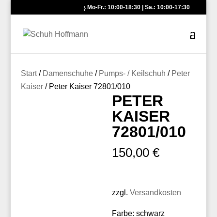
Mo-Fr.: 10:00-18:30 | Sa.: 10:00-17:30
Start
/
Damenschuhe
/
Pumps- / Keilschuh
/
Peter
Kaiser
/ Peter Kaiser 72801/010
PETER
KAISER
72801/010
150,00
€
zzgl.
Versandkosten
Farbe: schwarz