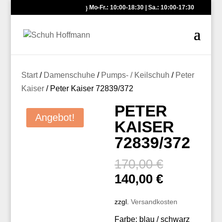
Mo-Fr.: 10:00-18:30 | Sa.: 10:00-17:30
Start
/
Damenschuhe
/
Pumps- / Keilschuh
/
Peter
Kaiser
/ Peter Kaiser 72839/372
PETER
Angebot!
KAISER
72839/372
Ursprüngl
170,00
€
Preis
Aktueller
140,00
€
war:
Preis
170,00 €
zzgl.
Versandkosten
ist:
140,00 €.
Farbe: blau / schwarz