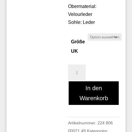
Obermaterial:
Velourleder
Sohle: Leder
Größe
UK
Peter
Kaiser
72839/372
In den
Menge
Warenkorb
Artikelnummer:
224 806
00021 49
Kategorien: