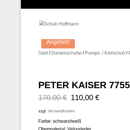
Angebot!
Angebot!
Start
/
Damenschuhe
/
Pumps- / Keilschuh
/
PETER KAISER 7755
Ursprünglicher
Aktueller
170,00
€
110,00
€
Preis
Preis
zzgl.
Versandkosten
war:
ist:
170,00 €
110,00 €.
Farbe: schwarz/weiß
Obermaterial: Velourleder