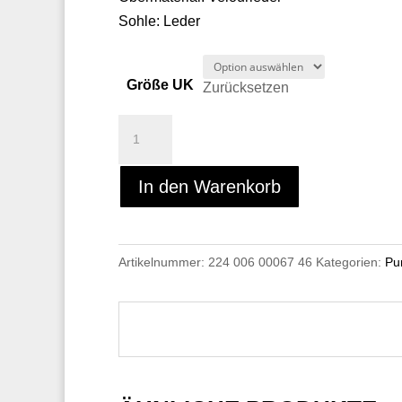
Sohle: Leder
Größe UK
Zurücksetzen
Peter
Kaiser
77555/681
In den Warenkorb
Menge
Artikelnummer:
224 006 00067 46
Kategorien:
Pu