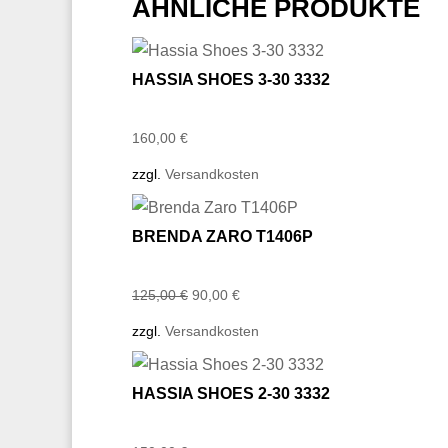
ÄHNLICHE PRODUKTE
HASSIA SHOES 3-30 3332
160,00
€
zzgl.
Versandkosten
BRENDA ZARO T1406P
Ursprünglicher
Aktueller
125,00
€
90,00
€
Preis
Preis
zzgl.
Versandkosten
war:
ist:
125,00 €
90,00 €.
HASSIA SHOES 2-30 3332