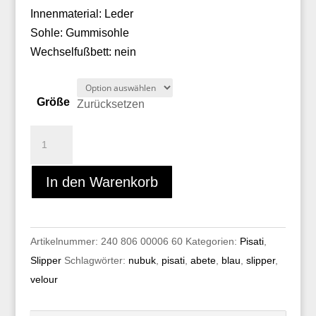
Innenmaterial: Leder
Sohle: Gummisohle
Wechselfußbett: nein
Größe
Zurücksetzen
Pisati
ABETE
Menge
In den Warenkorb
Artikelnummer:
240 806 00006 60
Kategorien:
Pisati
,
Slipper
Schlagwörter:
nubuk
,
pisati
,
abete
,
blau
,
slipper
,
velour