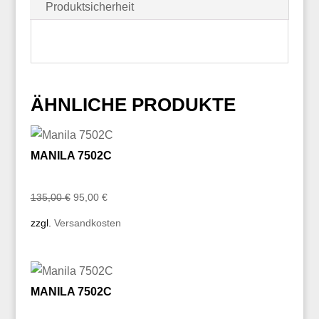
Produktsicherheit
ÄHNLICHE PRODUKTE
MANILA 7502C
Ursprünglicher
Aktueller
135,00
€
95,00
€
Preis
Preis
zzgl.
Versandkosten
war:
ist:
135,00 €
95,00 €.
MANILA 7502C