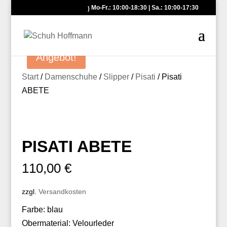
Mo-Fr.: 10:00-18:30 | Sa.: 10:00-17:30
Angebot!
Start
/
Damenschuhe
/
Slipper
/
Pisati
/ Pisati
ABETE
PISATI ABETE
110,00
€
zzgl.
Versandkosten
Farbe: blau
Obermaterial: Velourleder