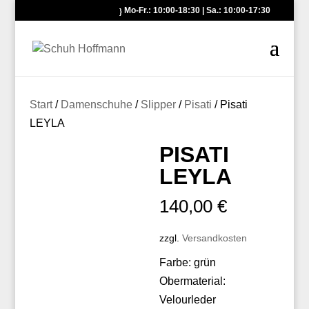
Mo-Fr.: 10:00-18:30 | Sa.: 10:00-17:30
Start
/
Damenschuhe
/
Slipper
/
Pisati
/ Pisati
LEYLA
PISATI
LEYLA
140,00
€
zzgl.
Versandkosten
Farbe: grün
Obermaterial:
Velourleder