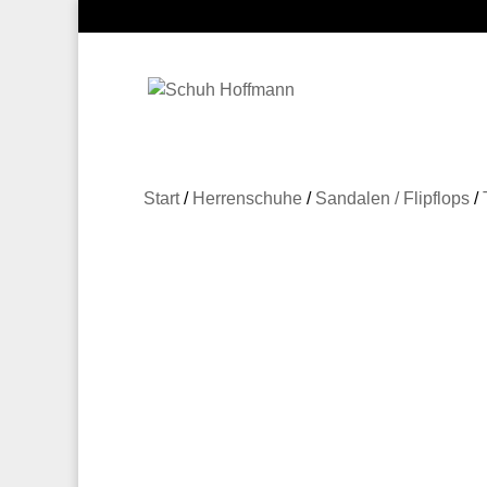
Start
/
Herrenschuhe
/
Sandalen / Flipflops
/