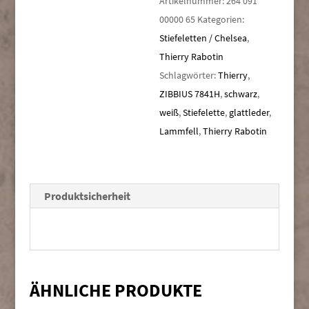
Artikelnummer:
264 091
00000 65
Kategorien:
Stiefeletten / Chelsea
,
Thierry Rabotin
Schlagwörter:
Thierry
,
ZIBBIUS 7841H
,
schwarz
,
weiß
,
Stiefelette
,
glattleder
,
Lammfell
,
Thierry Rabotin
Produktsicherheit
ÄHNLICHE PRODUKTE