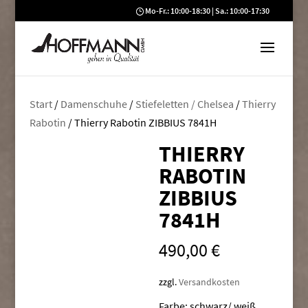
Mo-Fr.: 10:00-18:30 | Sa.: 10:00-17:30
Start
/
Damenschuhe
/
Stiefeletten / Chelsea
/
Thierry
Rabotin
/ Thierry Rabotin ZIBBIUS 7841H
THIERRY
RABOTIN
ZIBBIUS
7841H
490,00
€
zzgl.
Versandkosten
Farbe: schwarz/ weiß