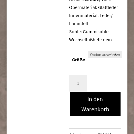
Obermaterial: Glattleder
Innenmaterial: Leder/
Lammfell
Sohle: Gummisohle
Wechselfußbett: nein
Größe
Thierry
Rabotin
ZIBBIUS
In den
7841H
Warenkorb
Menge