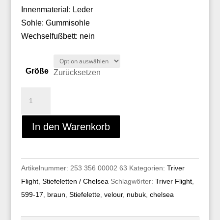
Innenmaterial: Leder
Sohle: Gummisohle
Wechselfußbett: nein
Größe
Zurücksetzen
Triver
Flight
599-
In den Warenkorb
17
Menge
Artikelnummer:
253 356 00002 63
Kategorien:
Triver
Flight
,
Stiefeletten / Chelsea
Schlagwörter:
Triver Flight
,
599-17
,
braun
,
Stiefelette
,
velour
,
nubuk
,
chelsea