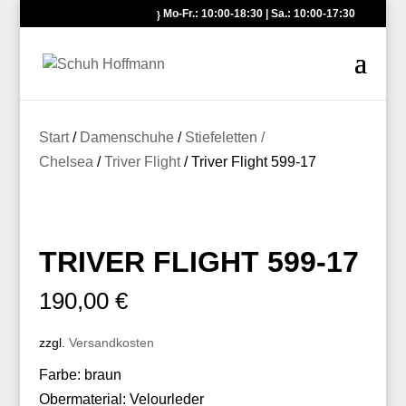
Mo-Fr.: 10:00-18:30 | Sa.: 10:00-17:30
Start
/
Damenschuhe
/
Stiefeletten /
Chelsea
/
Triver Flight
/ Triver Flight 599-17
TRIVER FLIGHT 599-17
190,00
€
zzgl.
Versandkosten
Farbe: braun
Obermaterial: Velourleder