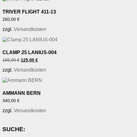
TRIVER FLIGHT 411-13
260,00
€
zzgl.
Versandkosten
CLAMP 25 LANIUS-004
Ursprünglicher
Aktueller
165,00
€
125,00
€
Preis
Preis
war:
ist:
zzgl.
Versandkosten
165,00 €
125,00 €.
AMMANN BERN
340,00
€
zzgl.
Versandkosten
SUCHE: