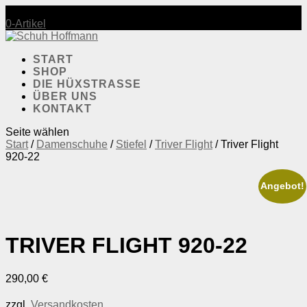
Mo-Fr.: 10:00-18:30 | Sa.: 10:00-17:30
0-Artikel
START
SHOP
DIE HÜXSTRASSE
ÜBER UNS
KONTAKT
Seite wählen
Start
/
Damenschuhe
/
Stiefel
/
Triver Flight
/ Triver Flight
920-22
Angebot!
TRIVER FLIGHT 920-22
290,00
€
zzgl.
Versandkosten