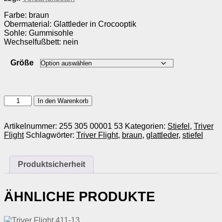
Farbe: braun
Obermaterial: Glattleder in Crocooptik
Sohle: Gummisohle
Wechselfußbett: nein
Größe
Triver
In den Warenkorb
Flight
920-
22
Artikelnummer:
255 305 00001 53
Kategorien:
Stiefel
,
Triver
Menge
Flight
Schlagwörter:
Triver Flight
,
braun
,
glattleder
,
stiefel
Produktsicherheit
ÄHNLICHE PRODUKTE