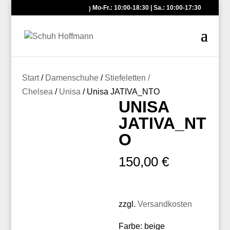
Mo-Fr.: 10:00-18:30 | Sa.: 10:00-17:30
Start
/
Damenschuhe
/
Stiefeletten /
Chelsea
/
Unisa
/ Unisa JATIVA_NTO
UNISA
JATIVA_NT
O
150,00
€
zzgl.
Versandkosten
Farbe: beige