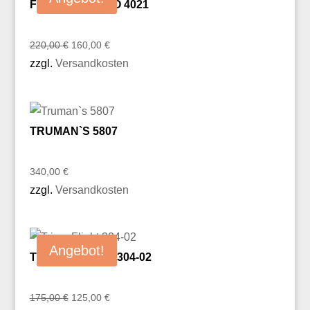
FRANCO RUSSO 4021
Ursprünglicher
Aktueller
220,00
€
160,00
€
Preis
Preis
zzgl.
Versandkosten
war:
ist:
220,00 €
160,00 €.
TRUMAN`S 5807
340,00
€
zzgl.
Versandkosten
Angebot!
TRIVER FLIGHT 304-02
Ursprünglicher
Aktueller
175,00
€
125,00
€