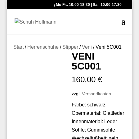
Mo-Fr.: 10:00-18:30 | Sa.: 10:00-17:30
Start
/
Herrenschuhe
/
Slipper
/
Veni
/ Veni 5C001
VENI
5C001
160,00
€
zzgl.
Versandkosten
Farbe: schwarz
Obermaterial: Glattleder
Innenmaterial: Leder
Sohle: Gummisohle
Wechselfußbett: nein