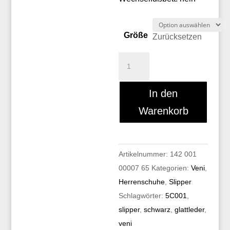
Größe
Zurücksetzen
Veni
5C001
Menge
In den
Warenkorb
Artikelnummer:
142 001
00007 65
Kategorien:
Veni
,
Herrenschuhe
,
Slipper
Schlagwörter:
5C001
,
slipper
,
schwarz
,
glattleder
,
veni