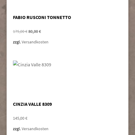
FABIO RUSCONI TONNETTO
Ursprünglicher
Aktueller
175,00
€
80,00
€
Preis
Preis
zzgl.
Versandkosten
war:
ist:
175,00 €
80,00 €.
CINZIA VALLE 8309
145,00
€
zzgl.
Versandkosten