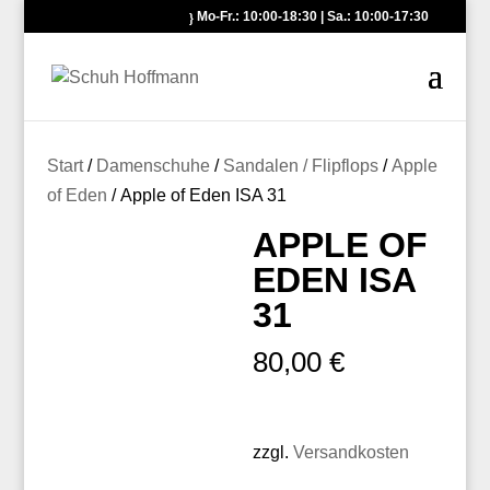
Mo-Fr.: 10:00-18:30 | Sa.: 10:00-17:30
Start
/
Damenschuhe
/
Sandalen / Flipflops
/
Apple
of Eden
/ Apple of Eden ISA 31
APPLE OF
EDEN ISA
31
80,00
€
zzgl.
Versandkosten