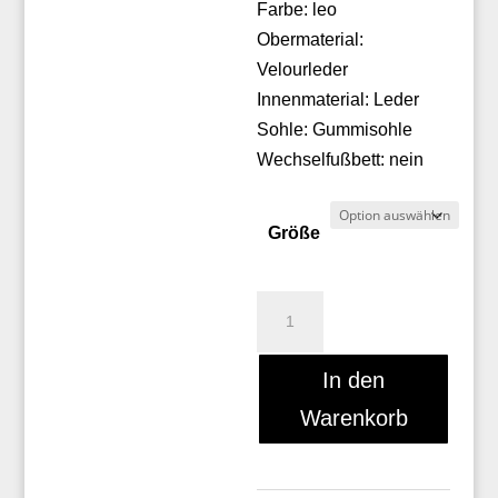
Farbe: leo
Obermaterial:
Velourleder
Innenmaterial: Leder
Sohle: Gummisohle
Wechselfußbett: nein
Größe
Apple
of
Eden
In den
ISA
Warenkorb
31
Menge