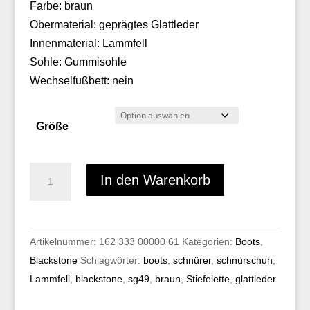
Farbe: braun
Obermaterial: geprägtes Glattleder
Innenmaterial: Lammfell
Sohle: Gummisohle
Wechselfußbett: nein
Größe
Blackstone
In den Warenkorb
SG49
Menge
Artikelnummer:
162 333 00000 61
Kategorien:
Boots
,
Blackstone
Schlagwörter:
boots
,
schnürer
,
schnürschuh
,
Lammfell
,
blackstone
,
sg49
,
braun
,
Stiefelette
,
glattleder