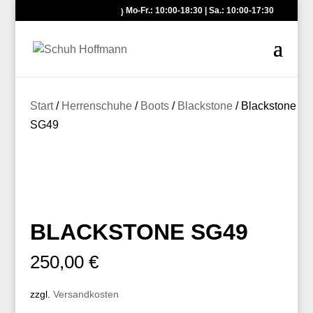
Mo-Fr.: 10:00-18:30 | Sa.: 10:00-17:30
Start
/
Herrenschuhe
/
Boots
/
Blackstone
/ Blackstone
SG49
BLACKSTONE SG49
250,00
€
zzgl.
Versandkosten