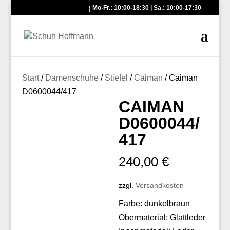
Mo-Fr.: 10:00-18:30 | Sa.: 10:00-17:30
Start
/
Damenschuhe
/
Stiefel
/
Caiman
/ Caiman
D0600044/417
CAIMAN
D0600044/
417
240,00
€
zzgl.
Versandkosten
Farbe: dunkelbraun
Obermaterial: Glattleder