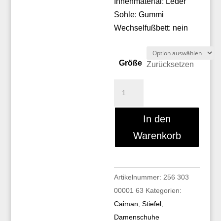
Innenmaterial: Leder
Sohle: Gummi
Wechselfußbett: nein
Größe
Zurücksetzen
Caiman
D0600044/417
Menge
In den
Warenkorb
Artikelnummer:
256 303
00001 63
Kategorien:
Caiman
,
Stiefel
,
Damenschuhe