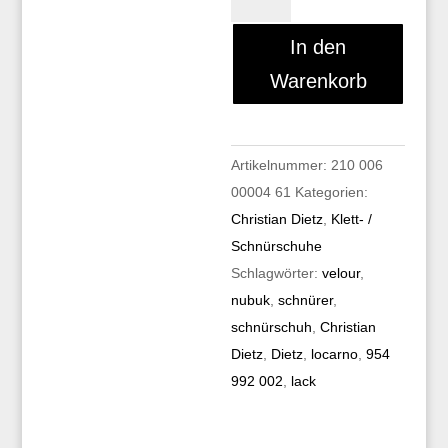
Dietz
LOCARNO
In den
954
Warenkorb
992
002
Menge
Artikelnummer:
210 006
00004 61
Kategorien:
Christian Dietz
,
Klett- /
Schnürschuhe
Schlagwörter:
velour
,
nubuk
,
schnürer
,
schnürschuh
,
Christian
Dietz
,
Dietz
,
locarno
,
954
992 002
,
lack