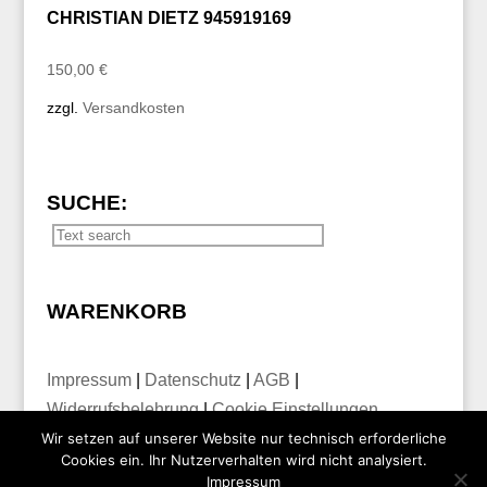
CHRISTIAN DIETZ 945919169
150,00
€
zzgl.
Versandkosten
SUCHE:
WARENKORB
Impressum
|
Datenschutz
|
AGB
|
Widerrufsbelehrung
|
Cookie Einstellungen
Wir setzen auf unserer Website nur technisch erforderliche
Cookies ein. Ihr Nutzerverhalten wird nicht analysiert.
Impressum