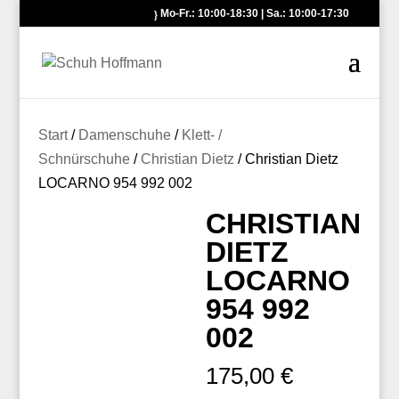
Mo-Fr.: 10:00-18:30 | Sa.: 10:00-17:30
Start
/
Damenschuhe
/
Klett- /
Schnürschuhe
/
Christian Dietz
/ Christian Dietz
LOCARNO 954 992 002
CHRISTIAN
DIETZ
LOCARNO
954 992
002
175,00
€