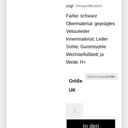
zzgl.
Versandkosten
Farbe: schwarz
Obermaterial: geprägtes
Velourleder
Innenmaterial: Leder
Sohle: Gummisohle
Wechselfußbett: ja
Weite: H+
Größe
UK
Christian
Dietz
LOCARNO
In den