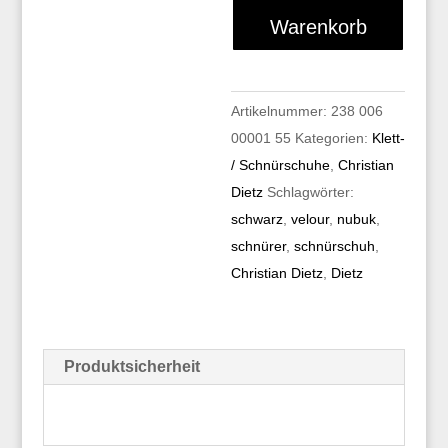
96419611
Warenkorb
068
002
Menge
Artikelnummer:
238 006
00001 55
Kategorien:
Klett-
/ Schnürschuhe
,
Christian
Dietz
Schlagwörter:
schwarz
,
velour
,
nubuk
,
schnürer
,
schnürschuh
,
Christian Dietz
,
Dietz
Produktsicherheit