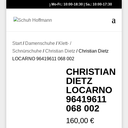
Mo-Fr.: 10:00-18:30 | Sa.: 10:00-17:30
Start
/
Damenschuhe
/
Klett- /
Schnürschuhe
/
Christian Dietz
/ Christian Dietz
LOCARNO 96419611 068 002
CHRISTIAN
DIETZ
LOCARNO
96419611
068 002
160,00
€