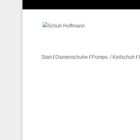
Start
/
Damenschuhe
/
Pumps- / Keilschuh
/