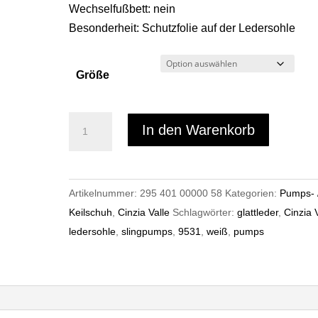
Wechselfußbett: nein
Besonderheit: Schutzfolie auf der Ledersohle
Größe
Cinzia
In den Warenkorb
Valle
9351
Menge
Artikelnummer:
295 401 00000 58
Kategorien:
Pumps- 
Keilschuh
,
Cinzia Valle
Schlagwörter:
glattleder
,
Cinzia 
ledersohle
,
slingpumps
,
9531
,
weiß
,
pumps