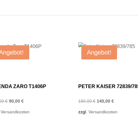
Angebot!
Angebot!
NDA ZARO T1406P
PETER KAISER 72839/78
Ursprünglicher
Aktueller
Ursprünglicher
Aktueller
,00
€
90,00
€
180,00
€
140,00
€
Preis
Preis
Preis
Preis
.
Versandkosten
zzgl.
Versandkosten
war:
ist:
war:
ist:
125,00 €
90,00 €.
180,00 €
140,00 €.