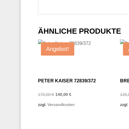
ÄHNLICHE PRODUKTE
Angebot!
PETER KAISER 72839/372
BRE
Ursprünglicher
Aktueller
170,00
€
140,00
€
125
Preis
Preis
zzgl.
Versandkosten
zzgl
war:
ist:
170,00 €
140,00 €.