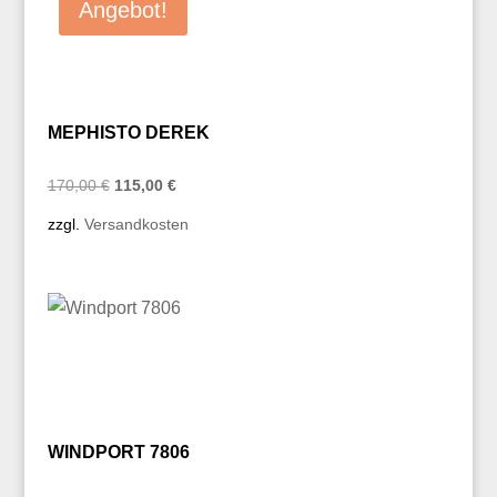
Angebot!
MEPHISTO DEREK
Ursprünglicher
Aktueller
170,00
€
115,00
€
Preis
Preis
zzgl.
Versandkosten
war:
ist:
170,00 €
115,00 €.
WINDPORT 7806