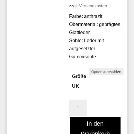
260,00 €
zzgl.
Versandkosten
ist:
150,00 €.
Farbe: anthrazit
Obermaterial: geprägtes
Glattleder
Sohle: Leder mit
aufgesetzter
Gummisohle
Größe
UK
Floris
van
Bommel
In den
14383/02
Warenkorb