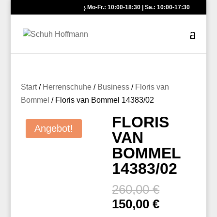
Mo-Fr.: 10:00-18:30 | Sa.: 10:00-17:30
Start
/
Herrenschuhe
/
Business
/
Floris van
Bommel
/ Floris van Bommel 14383/02
FLORIS
Angebot!
VAN
BOMMEL
14383/02
Ursprüngl
260,00
€
Preis
Aktueller
150,00
€
war:
Preis