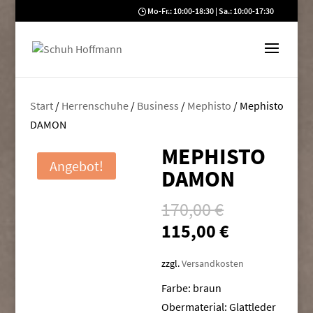
Mo-Fr.: 10:00-18:30 | Sa.: 10:00-17:30
Start
/
Herrenschuhe
/
Business
/
Mephisto
/ Mephisto
DAMON
MEPHISTO
Angebot!
DAMON
Ursprüngli
170,00
€
Preis
Aktueller
115,00
€
war:
Preis
170,00 €
ist:
zzgl.
Versandkosten
115,00 €.
Farbe: braun
Obermaterial: Glattleder