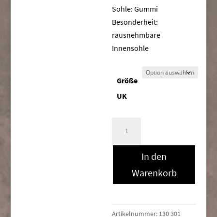
Sohle: Gummi
Besonderheit:
rausnehmbare
Innensohle
Größe
UK
Mephisto
DAMON
Menge
In den
Warenkorb
Artikelnummer:
130 301