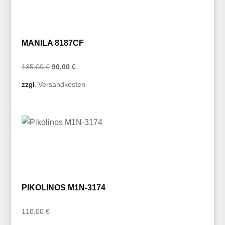
MANILA 8187CF
Ursprünglicher
Aktueller
135,00
€
90,00
€
Preis
Preis
zzgl.
Versandkosten
war:
ist:
135,00 €
90,00 €.
PIKOLINOS M1N-3174
110,00
€