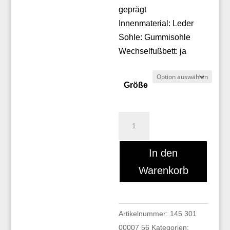
geprägt
Innenmaterial: Leder
Sohle: Gummisohle
Wechselfußbett: ja
Größe
Galizio
Torresi
442508A
In den
Menge
Warenkorb
Artikelnummer:
145 301
00007 56
Kategorien: