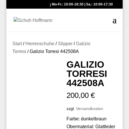
Mo-Fr.: 10:00-18:30 | Sa.: 10:00-17:30
Start
/
Herrenschuhe
/
Slipper
/
Galizio
Torresi
/ Galizio Torresi 442508A
GALIZIO
TORRESI
442508A
200,00
€
zzgl.
Versandkosten
Farbe: dunkelbraun
Obermaterial: Glattleder