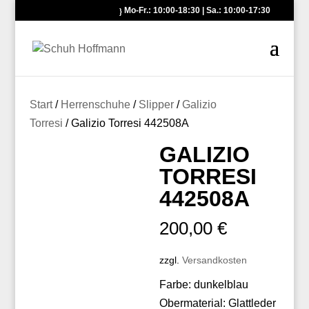
Mo-Fr.: 10:00-18:30 | Sa.: 10:00-17:30
Start
/
Herrenschuhe
/
Slipper
/
Galizio
Torresi
/ Galizio Torresi 442508A
GALIZIO
TORRESI
442508A
200,00
€
zzgl.
Versandkosten
Farbe: dunkelblau
Obermaterial: Glattleder