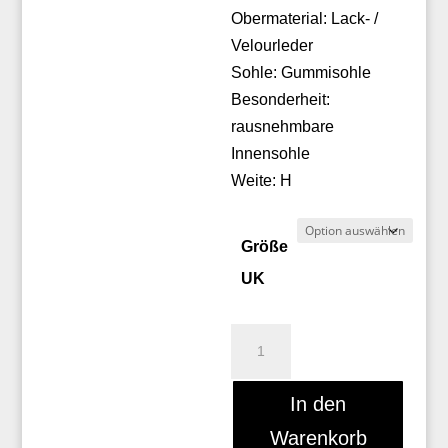
Obermaterial: Lack- /
Velourleder
Sohle: Gummisohle
Besonderheit:
rausnehmbare
Innensohle
Weite: H
Größe
UK
Hassia
Shoes
30
In den
1914
Warenkorb
Menge