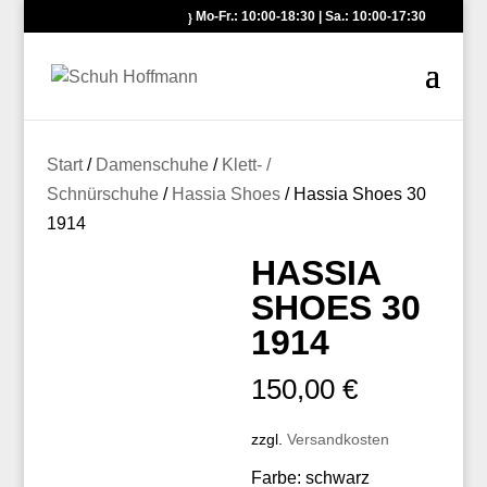
Mo-Fr.: 10:00-18:30 | Sa.: 10:00-17:30
Start
/
Damenschuhe
/
Klett- /
Schnürschuhe
/
Hassia Shoes
/ Hassia Shoes 30
1914
HASSIA
SHOES 30
1914
150,00
€
zzgl.
Versandkosten
Farbe: schwarz