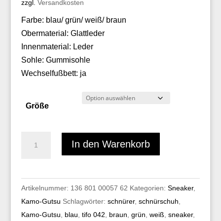
zzgl.
Versandkosten
Farbe: blau/ grün/ weiß/ braun
Obermaterial: Glattleder
Innenmaterial: Leder
Sohle: Gummisohle
Wechselfußbett: ja
Größe
Kamo-
In den Warenkorb
Gutsu
TIFO
042
Artikelnummer:
136 801 00057 62
Kategorien:
Sneaker
,
Menge
Kamo-Gutsu
Schlagwörter:
schnürer
,
schnürschuh
,
Kamo-Gutsu
,
blau
,
tifo 042
,
braun
,
grün
,
weiß
,
sneaker
,